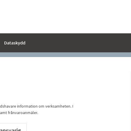
Dataskydd
adshavare information om verksamheten. I
 samt frånvaroanmäler.
ansvarig