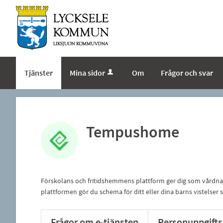
Tjänster
Mina sidor
Om
Frågor och svar
Tempushome
Förskolans och fritidshemmens plattform ger dig som vårdn
plattformen gör du schema för ditt eller dina barns vistelser
Frågor om e-tjänsten
Personuppgifts