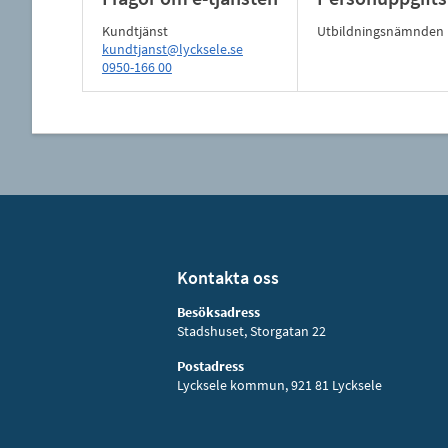
Kundtjänst
Utbildningsnämnden
kundtjanst@lycksele.se
0950-166 00
Kontakta oss
Besöksadress
Stadshuset, Storgatan 22
Postadress
Lycksele kommun, 921 81 Lycksele