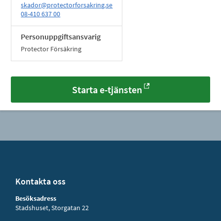
skador@protectorforsakring.se
08-410 637 00
Personuppgiftsansvarig
Protector Försäkring
Starta e-tjänsten
Kontakta oss
Besöksadress
Stadshuset, Storgatan 22