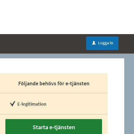
Logga in
u
Följande behövs för e-tjänsten
E-legitimation
Starta e-tjänsten