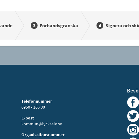
vande
Förhandsgranska
Signera och ski
Besö
Telefonnummer
0950 - 166 00
E-post
kommun@lycksele.se
Organisationsnummer