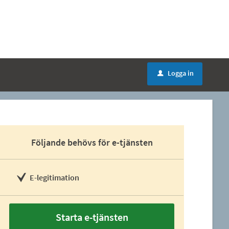
Logga in
u
Följande behövs för e-tjänsten
E-legitimation
Starta e-tjänsten