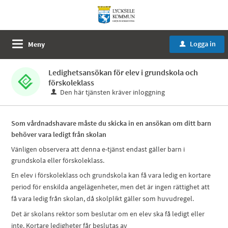
Logga in
Meny
u
Ledighetsansökan för elev i grundskola och
förskoleklass
Den här tjänsten kräver inloggning
Som vårdnadshavare måste du skicka in en ansökan om ditt barn
behöver vara ledigt från skolan
Vänligen observera att denna e-tjänst endast gäller barn i
grundskola eller förskoleklass.
En elev i förskoleklass och grundskola kan få vara ledig en kortare
period för enskilda angelägenheter, men det är ingen rättighet att
få vara ledig från skolan, då skolplikt gäller som huvudregel.
Det är skolans rektor som beslutar om en elev ska få ledigt eller
inte. Kortare ledigheter får beslutas av