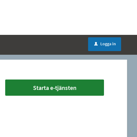
Logga in
u
Starta e-tjänsten