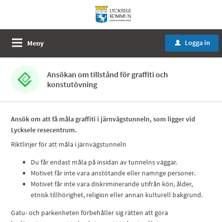
Logga in
Meny
u
Ansökan om tillstånd för graffiti och
konstutövning
Ansök om att få måla graffiti i järnvägstunneln, som ligger vid
Lycksele resecentrum.
Riktlinjer för att måla i järnvägstunneln
Du får endast måla på insidan av tunnelns väggar.
Motivet får inte vara anstötande eller namnge personer.
Motivet får inte vara diskriminerande utifrån kön, ålder,
etnisk tillhörighet, religion eller annan kulturell bakgrund.
Gatu- och parkenheten förbehåller sig rätten att göra