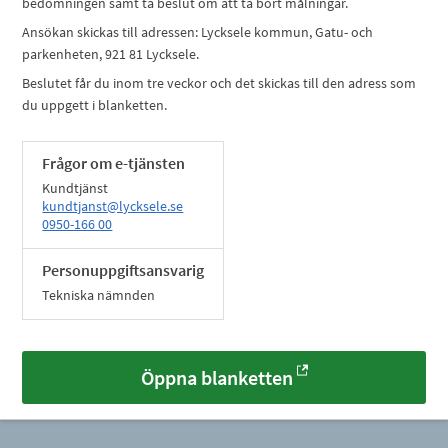
bedömningen samt ta beslut om att ta bort målningar.
Ansökan skickas till adressen: Lycksele kommun, Gatu- och
parkenheten, 921 81 Lycksele.
Beslutet får du inom tre veckor och det skickas till den adress som
du uppgett i blanketten.
Frågor om e-tjänsten
Kundtjänst
kundtjanst@lycksele.se
0950-166 00
Personuppgiftsansvarig
Tekniska nämnden
Öppna blanketten