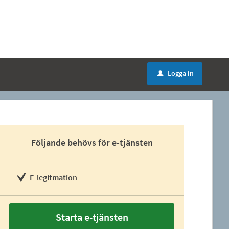
Logga in
u
Följande behövs för e-tjänsten
E-legitmation
Starta e-tjänsten