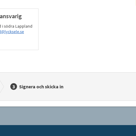
ansvarig
i södra Lappland
@lycksele.se
Signera och skicka in