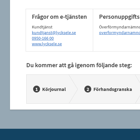
Frågor om e-tjänsten
Personuppgifts
Kundtjänst
Överförmyndarnämnd 
kundtjanst@lycksele.se
overformyndarnamnd
0950-166 00
www.lycksele.se
Du kommer att gå igenom följande steg:
Körjournal
Förhandsgranska