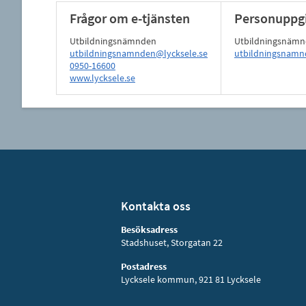
Frågor om e-tjänsten
Personuppgi
Utbildningsnämnden
Utbildningsnäm
utbildningsnamnden@lycksele.se
utbildningsnamn
0950-16600
www.lycksele.se
Kontakta oss
Besöksadress
Stadshuset, Storgatan 22
Postadress
Lycksele kommun, 921 81 Lycksele