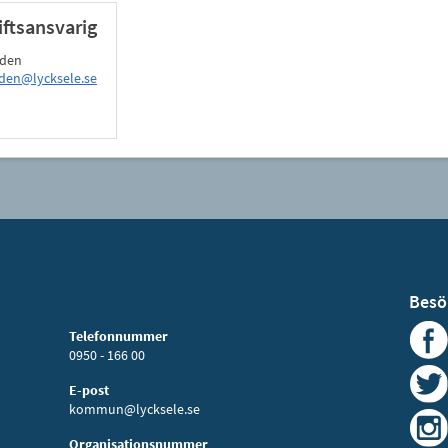
ftsansvarig
nden
den@lycksele.se
Besö
Telefonnummer
0950 - 166 00
E-post
kommun@lycksele.se
Organisationsnummer