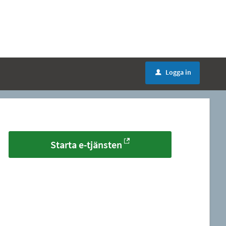
Logga in
u
Starta e-tjänsten