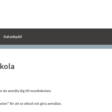
Dataskydd
skola
kan du anmäla dig till musikskolans
nsten" för att se utbud och göra anmälan.