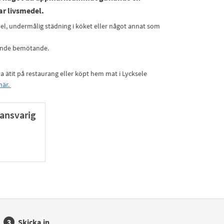
ar livsmedel.
edel, undermålig städning i köket eller något annat som
ande bemötande.
 ha ätit på restaurang eller köpt hem mat i Lycksele
här.
ansvarig
Skicka in