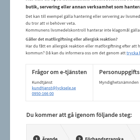
butik, servering eller annan verksamhet som hanter
Det kan till exempel gälla hantering eller servering av livsm
du tror att vi behöver veta.
Kommunens livsmedelskontroll hanterar inte klagomål gäll
Gäller det matförgiftning eller allergisk reaktion?
Har du fått en allergisk reaktion eller matförgiftning efter att
kommun? Då kan du informera oss om det genom att
trycka 
Frågor om e-tjänsten
Personuppgifts
Kundtjänst
Myndighetsnämnden
kundtjanst@lycksele.se
0950-166 00
Du kommer att gå igenom följande steg:
Ärende
Förhandsgranska