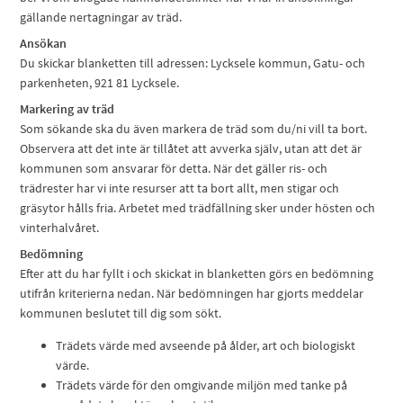
gällande nertagningar av träd.
Ansökan
Du skickar blanketten till adressen: Lycksele kommun, Gatu- och
parkenheten, 921 81 Lycksele.
Markering av träd
Som sökande ska du även markera de träd som du/ni vill ta bort.
Observera att det inte är tillåtet att avverka själv, utan att det är
kommunen som ansvarar för detta. När det gäller ris- och
trädrester har vi inte resurser att ta bort allt, men stigar och
gräsytor hålls fria. Arbetet med trädfällning sker under hösten och
vinterhalvåret.
Bedömning
Efter att du har fyllt i och skickat in blanketten görs en bedömning
utifrån kriterierna nedan. När bedömningen har gjorts meddelar
kommunen beslutet till dig som sökt.
Trädets värde med avseende på ålder, art och biologiskt
värde.
Trädets värde för den omgivande miljön med tanke på