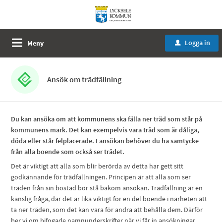
Logga in
Meny
u
Ansök om trädfällning
Du kan ansöka om att kommunens ska fälla ner träd som står på
kommunens mark. Det kan exempelvis vara träd som är dåliga,
döda eller står felplacerade.
I ansökan behöver du ha samtycke
från alla boende som också ser trädet.
Det är viktigt att alla som blir berörda av detta har gett sitt
godkännande för trädfällningen. Principen är att alla som ser
träden från sin bostad bör stå bakom ansökan. Trädfällning är en
känslig fråga, där det är lika viktigt för en del boende i närheten att
ta ner träden, som det kan vara för andra att behålla dem. Därför
ber vi om bifogade namnunderskrifter när vi får in ansökningar