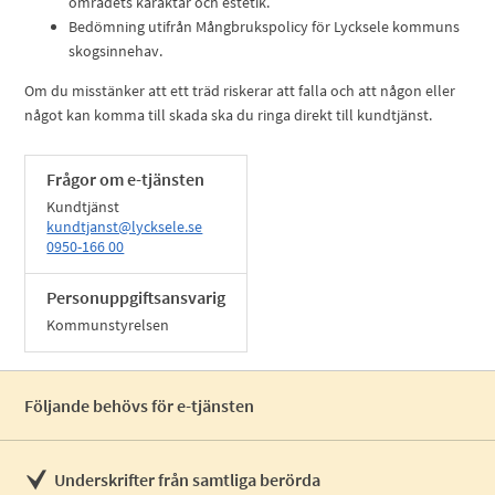
områdets karaktär och estetik.
Bedömning utifrån Mångbrukspolicy för Lycksele kommuns
skogsinnehav.
Om du misstänker att ett träd riskerar att falla och att någon eller
något kan komma till skada ska du ringa direkt till kundtjänst.
Frågor om e-tjänsten
Kundtjänst
kundtjanst@lycksele.se
0950-166 00
Personuppgiftsansvarig
Kommunstyrelsen
Följande behövs för e-tjänsten
Underskrifter från samtliga berörda