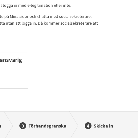
l logga in med e-legitimation eller inte.
de på Mina sidor och chatta med socialsekreterare.
tta utan att logga in. Då kommer socialsekreterare att
ansvarig
n
Förhandsgranska
Skicka in