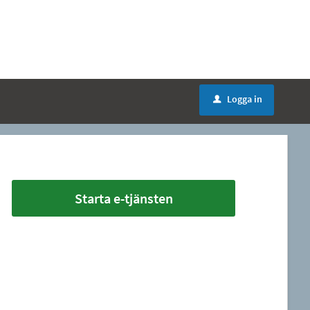
Logga in
u
Starta e-tjänsten