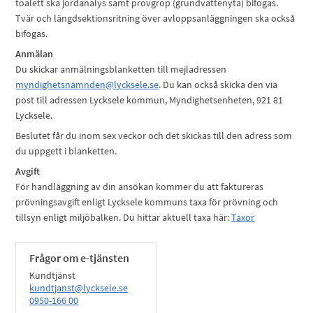
toalett ska jordanalys samt provgrop (grundvattenyta) bifogas.
Tvär och längdsektionsritning över avloppsanläggningen ska också
bifogas.
Anmälan
Du skickar anmälningsblanketten till mejladressen
myndighetsnämnden@lycksele.se
. Du kan också skicka den via
post till adressen Lycksele kommun, Myndighetsenheten, 921 81
Lycksele.
Beslutet får du inom sex veckor och det skickas till den adress som
du uppgett i blanketten.
Avgift
För handläggning av din ansökan kommer du att faktureras
prövningsavgift enligt Lycksele kommuns taxa för prövning och
tillsyn enligt miljöbalken. Du hittar aktuell taxa här:
Taxor
Frågor om e-tjänsten
Kundtjänst
kundtjanst@lycksele.se
0950-166 00