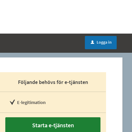
Logga in
u
Följande behövs för e-tjänsten
E-legitimation
Starta e-tjänsten