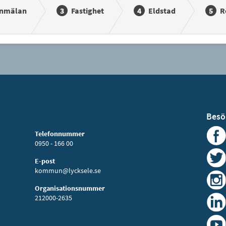
nmälan
Fastighet
Eldstad
R
Besö
Telefonnummer
0950 - 166 00
E-post
kommun@lycksele.se
Organisationsnummer
212000-2635