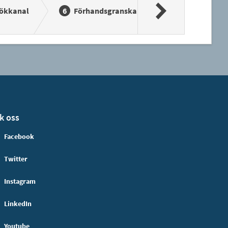
ökkanal
Förhandsgranska
Signera och s
k oss
Facebook
Twitter
Instagram
LinkedIn
Youtube