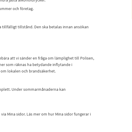
andra jästa alkoholdrycker.
nummer och företag.
tillfälligt tillstånd. Den ska betalas innan ansökan
bära att vi sänder en fråga om lämplighet till Polisen,
er som räknas ha betydande inflytande i
 om lokalen och brandsäkerhet.​
 komplett. Under sommarmånaderna kan
ia Mina sidor. Läs mer om hur Mina sidor fungerar i