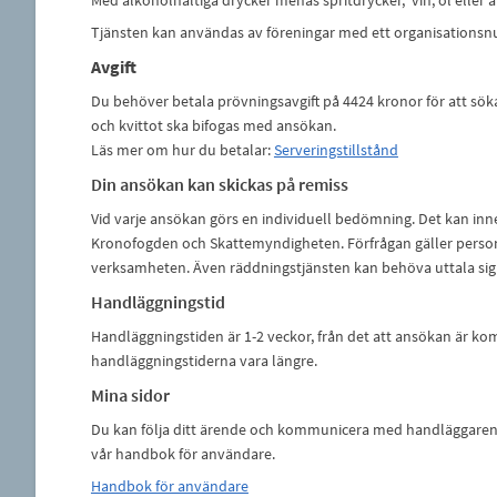
Med alkoholhaltiga drycker menas spritdrycker, vin, öl eller 
Tjänsten kan användas av föreningar med ett organisations
Avgift
Du behöver betala prövningsavgift på 4424 kronor för att söka 
och kvittot ska bifogas med ansökan.
Läs mer om hur du betalar:
Serveringstillstånd
Din ansökan kan skickas på remiss
Vid varje ansökan görs en individuell bedömning. Det kan inne
Kronofogden och Skattemyndigheten. Förfrågan gäller person
verksamheten. Även räddningstjänsten kan behöva uttala sig
Handläggningstid
Handläggningstiden är 1-2 veckor, från det att ansökan är
handläggningstiderna vara längre.
Mina sidor
Du kan följa ditt ärende och kommunicera med handläggaren v
vår handbok för användare.
Handbok för användare