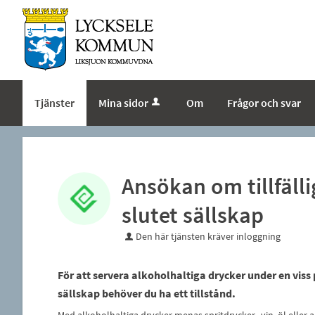
Tjänster
Mina sidor
Om
Frågor och svar
Ansökan om tillfällig
slutet sällskap
Den här tjänsten kräver inloggning
För att servera alkoholhaltiga drycker under en viss p
sällskap behöver du ha ett tillstånd.