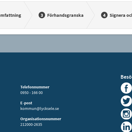
omfattning
Förhandsgranska
Signera oc
Besö
Telefonnummer
0950 - 166 00
E-post
kommun@lycksele.se
Organisationsnummer
212000-2635