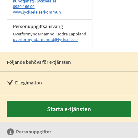
kundtjanst@lycksele.se
0950-166 00
www.lycksele.se/kommun
Personuppgiftsansvarig
Överförmyndarnämnd i södra Lappland
overformyndarnamnd@lycksele.se
Följande behövs för e-tjänsten
E-legimation
Starta e-tjänsten
Personuppgifter