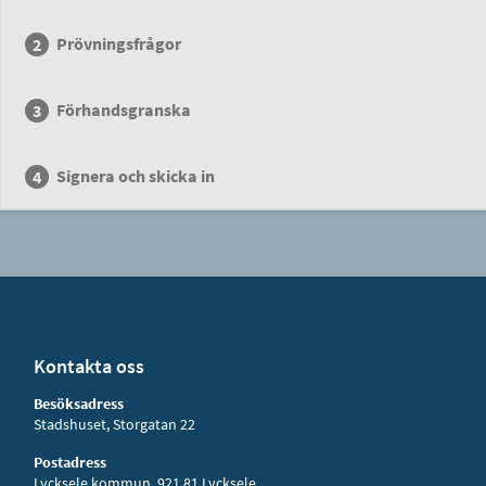
Prövningsfrågor
Förhandsgranska
Signera och skicka in
Kontakta oss
Besöksadress
Stadshuset, Storgatan 22
Postadress
Lycksele kommun, 921 81 Lycksele