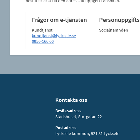
beslut skickat till den adress du uppgett i ansökan.
Frågor om e-tjänsten
Personuppgifts
Kundtjänst
Socialnämnden
kundtjanst@lycksele.se
0950-166 00
Kontakta oss
Besöksadress
Stadshuset, Storgatan 22
Postadress
Lycksele kommun, 921 81 Lycksele