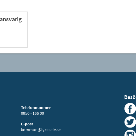
ansvarig
Besö
Telefonnummer
0950 - 166 00
E-post
kommun@lycksele.se